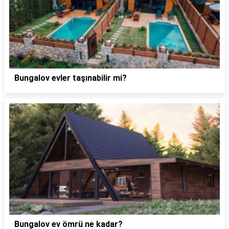
Bungalov evler taşınabilir mi?
Bungalov ev ömrü ne kadar?