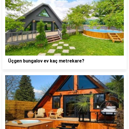
Üçgen bungalov ev kaç metrekare?