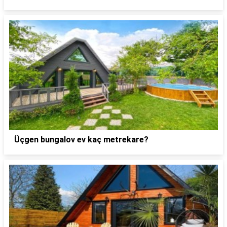
Üçgen bungalov ev kaç metrekare?