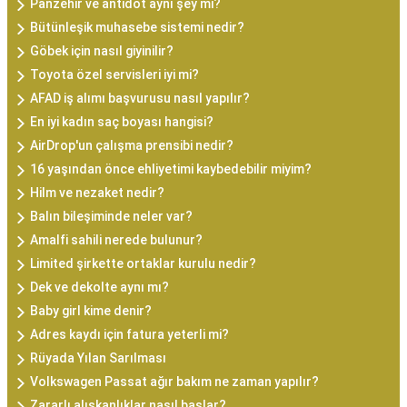
Panzehir ve antidot aynı şey mi?
Bütünleşik muhasebe sistemi nedir?
Göbek için nasıl giyinilir?
Toyota özel servisleri iyi mi?
AFAD iş alımı başvurusu nasıl yapılır?
En iyi kadın saç boyası hangisi?
AirDrop'un çalışma prensibi nedir?
16 yaşından önce ehliyetimi kaybedebilir miyim?
Hilm ve nezaket nedir?
Balın bileşiminde neler var?
Amalfi sahili nerede bulunur?
Limited şirkette ortaklar kurulu nedir?
Dek ve dekolte aynı mı?
Baby girl kime denir?
Adres kaydı için fatura yeterli mi?
Rüyada Yılan Sarılması
Volkswagen Passat ağır bakım ne zaman yapılır?
Zararlı alışkanlıklar nasıl başlar?