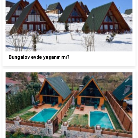
Bungalov evde yaşanır mı?