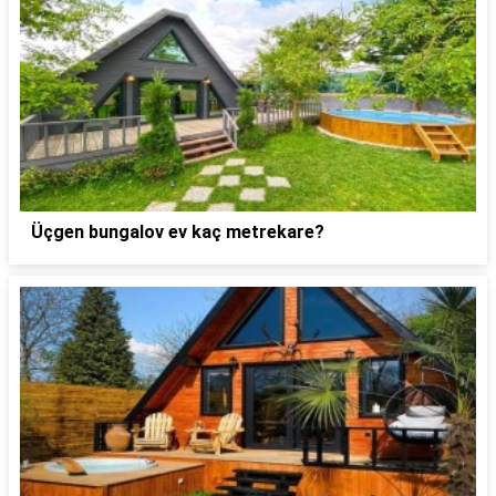
Üçgen bungalov ev kaç metrekare?