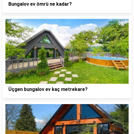
Bungalov ev ömrü ne kadar?
Üçgen bungalov ev kaç metrekare?