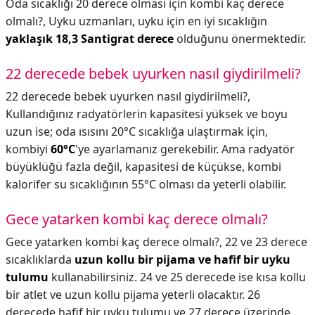
Oda sıcaklığı 20 derece olması için kombi kaç derece
olmalı?,
Uyku uzmanları, uyku için en iyi sıcaklığın
yaklaşık 18,3 Santigrat derece
olduğunu önermektedir.
22 derecede bebek uyurken nasıl giydirilmeli?
22 derecede bebek uyurken nasıl giydirilmeli?,
Kullandığınız radyatörlerin kapasitesi yüksek ve boyu
uzun ise; oda ısısını 20°C sıcaklığa ulaştırmak için,
kombiyi
60°C
'ye ayarlamanız gerekebilir. Ama radyatör
büyüklüğü fazla değil, kapasitesi de küçükse, kombi
kalorifer su sıcaklığının 55°C olması da yeterli olabilir.
Gece yatarken kombi kaç derece olmalı?
Gece yatarken kombi kaç derece olmalı?,
22 ve 23 derece
sıcaklıklarda
uzun kollu bir pijama ve hafif bir uyku
tulumu
kullanabilirsiniz. 24 ve 25 derecede ise kısa kollu
bir atlet ve uzun kollu pijama yeterli olacaktır. 26
derecede hafif bir uyku tulumu ve 27 derece üzerinde