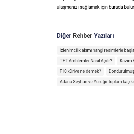
ulaşmanızı sağlamak için burada bulu
Diğer
Rehber
Yazıları
İzlenimcilik akımı hangi resimlerle başl
TFT Amblemler Nasıl Açılır?
Kazım K
F10 xDrive ne demek?
Dondurulmuş 
Adana Seyhan ve Yüreğir toplam kaç 