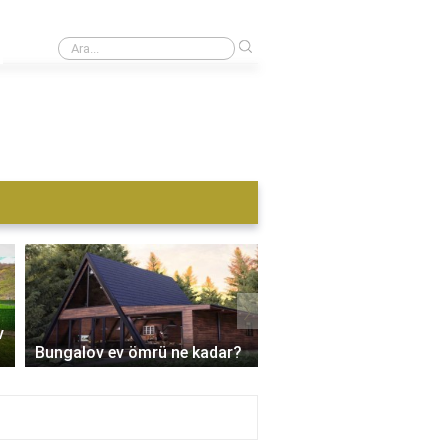
›
Konteyner için nereye başvurulur?
›
v
Üçgen bungalov ev kaç
Bungalov ev ömrü ne kadar?
metrekare?