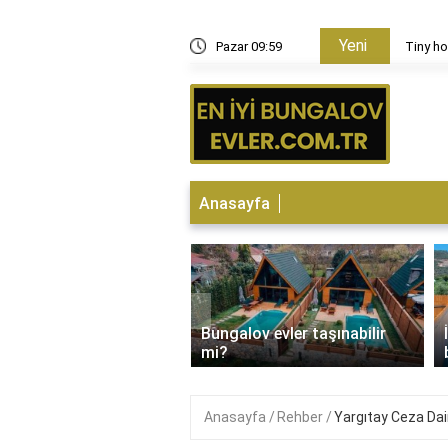
Yeni
aç metrekare ev yapılır?
Pazar 09:59
Tiny ho
Anasayfa
‹
Bungalov evler taşınabilir
 Bungalovda kalınır mı?
mi?
Anasayfa
Rehber
Yargıtay Ceza Dai