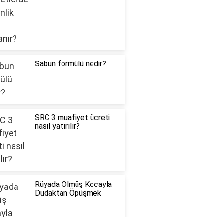
Sabun formülü nedir?
SRC 3 muafiyet ücreti
nasıl yatırılır?
Rüyada Ölmüş Kocayla
Dudaktan Öpüşmek