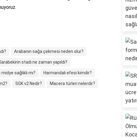
nuyoruz.
adı?
Arabanın sağa çekmesi neden olur?
arabekirin stadı ne zaman yapıldı?
midye sağlıklı mı?
Harmandalı efesi kimdir?
km2?
SGK v2 Nedir?
Macera türleri nelerdir?