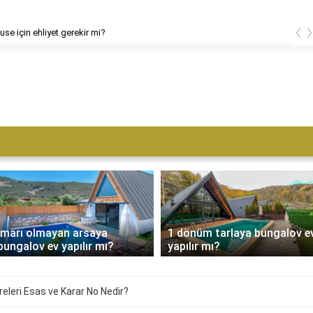
‹
use için ehliyet gerekir mi?
İmarı olmayan arsaya
1 dönüm tarlaya bungalov e
bungalov ev yapılır mı?
yapılır mı?
releri Esas ve Karar No Nedir?