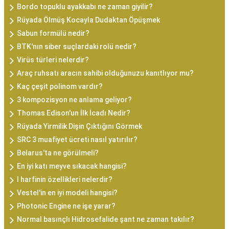
Bordo topuklu ayakkabı ne zaman giyilir?
Rüyada Ölmüş Kocayla Dudaktan Öpüşmek
Sabun formülü nedir?
BTK'nın siber suçlardaki rolü nedir?
Virüs türleri nelerdir?
Araç ruhsatı aracın sahibi olduğunuzu kanıtlıyor mu?
Kaç çeşit polinom vardır?
3 kompozisyon ne anlama geliyor?
Thomas Edison'un İlk İcadı Nedir?
Rüyada Yirmilik Dişin Çıktığını Görmek
SRC 3 muafiyet ücreti nasıl yatırılır?
Belarus'ta ne görülmeli?
En iyi katı meyve sıkacak hangisi?
I harfinin özellikleri nelerdir?
Vestel'in en iyi modeli hangisi?
Photonic Engine ne işe yarar?
Normal basınçlı Hidrosefalide şant ne zaman takılır?