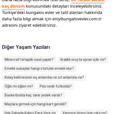
kaç dönüm
konusundaki detayları inceleyebilirsiniz.
Türkiye'deki bungalov evler ve tatil alanları hakkında
daha fazla bilgi almak için eniyibungalovevler.com.tr
adresini ziyaret edebilirsiniz.
Diğer
Yaşam
Yazıları
Minecraft kitaplık nasıl yapılır?
Aralıklı oruçta ayran içilir mi?
Emekli subaylar hangi statüde emekli olur?
Kolay kelimesinin eş anlamlısı ve zıt anlamlısı ne?
Öğle mi öğlen mi?
Pas nedir futbolda?
Basketbolda kaç tane yedek vardır?
Maçlara girmek için hangi kart gerekli?
Halı Sahada Kaleci Para Verir mi
Vanspor birinci lige çıktı mı?