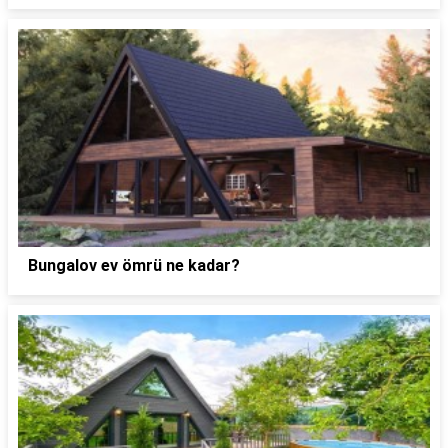
Bungalov ev ömrü ne kadar?