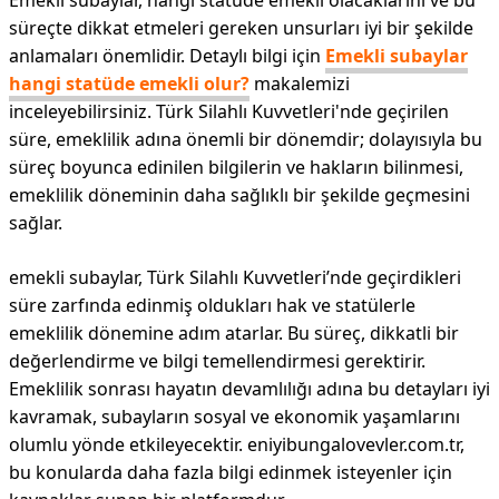
Emekli subaylar, hangi statüde emekli olacaklarını ve bu
süreçte dikkat etmeleri gereken unsurları iyi bir şekilde
anlamaları önemlidir. Detaylı bilgi için
Emekli subaylar
hangi statüde emekli olur?
makalemizi
inceleyebilirsiniz. Türk Silahlı Kuvvetleri'nde geçirilen
süre, emeklilik adına önemli bir dönemdir; dolayısıyla bu
süreç boyunca edinilen bilgilerin ve hakların bilinmesi,
emeklilik döneminin daha sağlıklı bir şekilde geçmesini
sağlar.
emekli subaylar, Türk Silahlı Kuvvetleri’nde geçirdikleri
süre zarfında edinmiş oldukları hak ve statülerle
emeklilik dönemine adım atarlar. Bu süreç, dikkatli bir
değerlendirme ve bilgi temellendirmesi gerektirir.
Emeklilik sonrası hayatın devamlılığı adına bu detayları iyi
kavramak, subayların sosyal ve ekonomik yaşamlarını
olumlu yönde etkileyecektir. eniyibungalovevler.com.tr,
bu konularda daha fazla bilgi edinmek isteyenler için