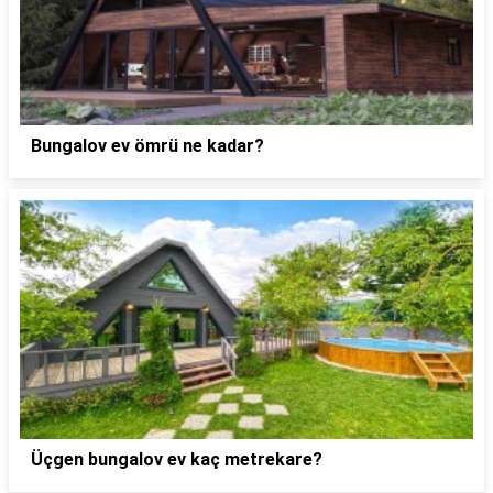
Bungalov ev ömrü ne kadar?
Üçgen bungalov ev kaç metrekare?