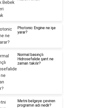
Photonic Engine ne işe
yarar?
Normal basınçlı
Hidrosefalide şant ne
zaman takılır?
Metni belgeye çeviren
programın adı nedir?