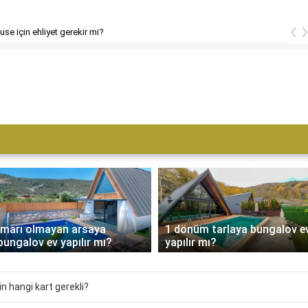
‹
use için ehliyet gerekir mi?
İmarı olmayan arsaya
1 dönüm tarlaya bungalov e
bungalov ev yapılır mı?
yapılır mı?
n hangi kart gerekli?