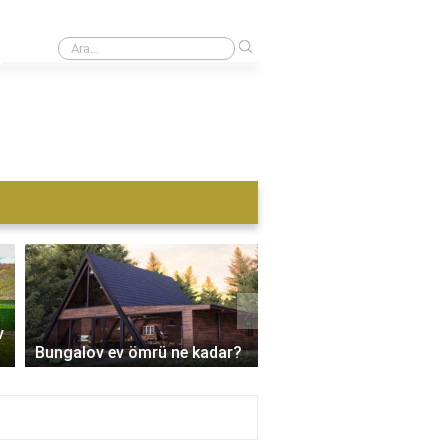
›
Konteyner için nereye başvurulur?
›
v
Üçgen bungalov ev kaç
Bungalov ev ömrü ne kadar?
metrekare?