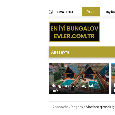
Yeni
aç metrekare ev yapılır?
Cuma 08:00
Tiny ho
Anasayfa
‹
Bungalov evler taşınabilir
 Bungalovda kalınır mı?
mi?
Anasayfa
Yaşam
Maçlara girmek içi