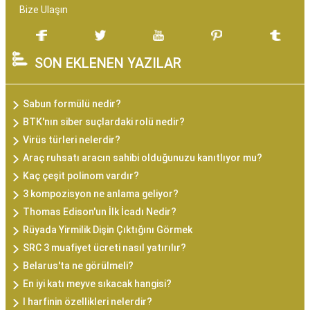
Bize Ulaşın
SON EKLENEN YAZILAR
Sabun formülü nedir?
BTK'nın siber suçlardaki rolü nedir?
Virüs türleri nelerdir?
Araç ruhsatı aracın sahibi olduğunuzu kanıtlıyor mu?
Kaç çeşit polinom vardır?
3 kompozisyon ne anlama geliyor?
Thomas Edison'un İlk İcadı Nedir?
Rüyada Yirmilik Dişin Çıktığını Görmek
SRC 3 muafiyet ücreti nasıl yatırılır?
Belarus'ta ne görülmeli?
En iyi katı meyve sıkacak hangisi?
I harfinin özellikleri nelerdir?