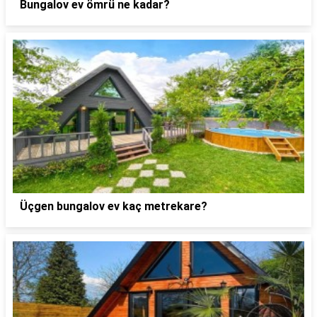
Bungalov ev ömrü ne kadar?
Üçgen bungalov ev kaç metrekare?