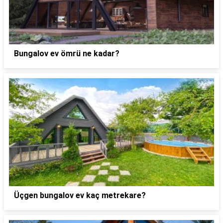
Bungalov ev ömrü ne kadar?
Üçgen bungalov ev kaç metrekare?