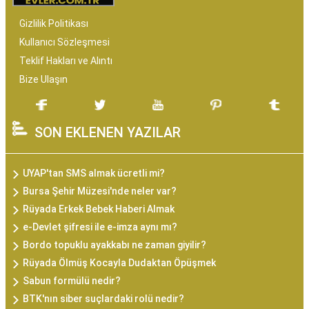
Gizlilik Politikası
Kullanıcı Sözleşmesi
Teklif Hakları ve Alıntı
Bize Ulaşın
SON EKLENEN YAZILAR
UYAP'tan SMS almak ücretli mi?
Bursa Şehir Müzesi'nde neler var?
Rüyada Erkek Bebek Haberi Almak
e-Devlet şifresi ile e-imza aynı mı?
Bordo topuklu ayakkabı ne zaman giyilir?
Rüyada Ölmüş Kocayla Dudaktan Öpüşmek
Sabun formülü nedir?
BTK'nın siber suçlardaki rolü nedir?