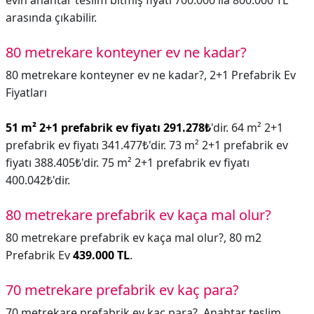
evin anahtar teslim bitmiş fiyatı 700.000 ila 800.000 TL
arasında çıkabilir.
80 metrekare konteyner ev ne kadar?
80 metrekare konteyner ev ne kadar?,
2+1 Prefabrik Ev
Fiyatları
51 m² 2+1 prefabrik ev fiyatı 291.278₺
'dir. 64 m² 2+1
prefabrik ev fiyatı 341.477₺'dir. 73 m² 2+1 prefabrik ev
fiyatı 388.405₺'dir. 75 m² 2+1 prefabrik ev fiyatı
400.042₺'dir.
80 metrekare prefabrik ev kaça mal olur?
80 metrekare prefabrik ev kaça mal olur?,
80 m2
Prefabrik Ev
439.000 TL
.
70 metrekare prefabrik ev kaç para?
70 metrekare prefabrik ev kaç para?,
Anahtar teslim