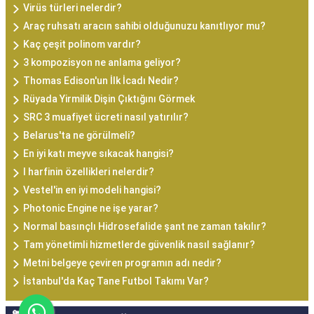
Virüs türleri nelerdir?
Araç ruhsatı aracın sahibi olduğunuzu kanıtlıyor mu?
Kaç çeşit polinom vardır?
3 kompozisyon ne anlama geliyor?
Thomas Edison'un İlk İcadı Nedir?
Rüyada Yirmilik Dişin Çıktığını Görmek
SRC 3 muafiyet ücreti nasıl yatırılır?
Belarus'ta ne görülmeli?
En iyi katı meyve sıkacak hangisi?
I harfinin özellikleri nelerdir?
Vestel'in en iyi modeli hangisi?
Photonic Engine ne işe yarar?
Normal basınçlı Hidrosefalide şant ne zaman takılır?
Tam yönetimli hizmetlerde güvenlik nasıl sağlanır?
Metni belgeye çeviren programın adı nedir?
İstanbul'da Kaç Tane Futbol Takımı Var?