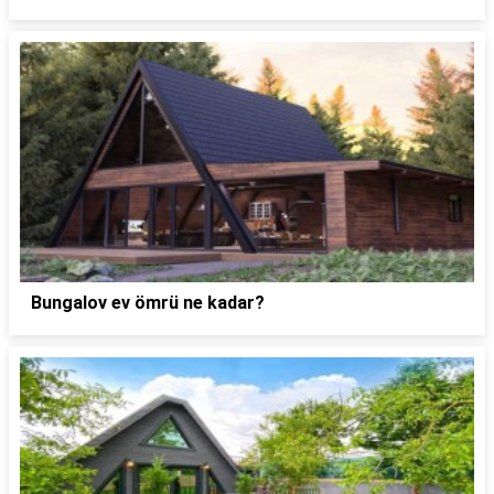
Bungalov ev ömrü ne kadar?