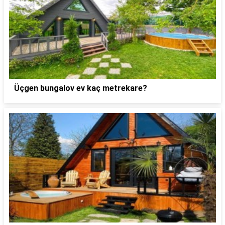
Üçgen bungalov ev kaç metrekare?