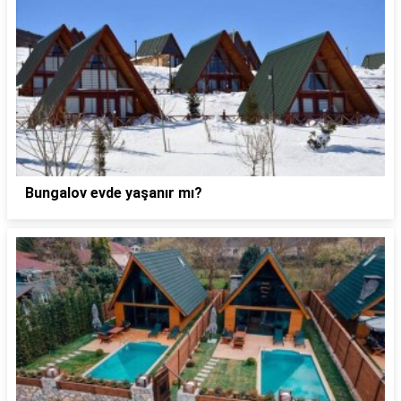
Bungalov evde yaşanır mı?