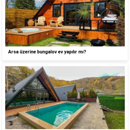
Arsa üzerine bungalov ev yapılır mı?