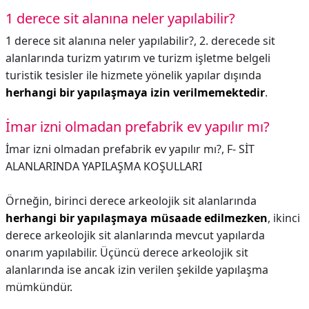
1 derece sit alanına neler yapılabilir?
1 derece sit alanına neler yapılabilir?,
2. derecede sit
alanlarında turizm yatırım ve turizm işletme belgeli
turistik tesisler ile hizmete yönelik yapılar dışında
herhangi bir yapılaşmaya izin verilmemektedir
.
İmar izni olmadan prefabrik ev yapılır mı?
İmar izni olmadan prefabrik ev yapılır mı?,
F- SİT
ALANLARINDA YAPILAŞMA KOŞULLARI
Örneğin, birinci derece arkeolojik sit alanlarında
herhangi bir yapılaşmaya müsaade edilmezken
, ikinci
derece arkeolojik sit alanlarında mevcut yapılarda
onarım yapılabilir. Üçüncü derece arkeolojik sit
alanlarında ise ancak izin verilen şekilde yapılaşma
mümkündür.