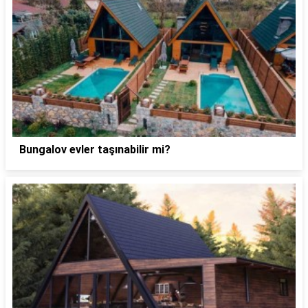
Bungalov evler taşınabilir mi?