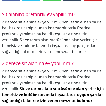
Sit alanına prefabrik ev yapılır mı?
2 derece sit alanına ev yapılır mı?, Yeni satın alınan ya da
hali hazırda sahip olunan imarsız bir tarla üzerine
prefabrik yapılmasına belirli koşullar altında izin
verilebilir. Sit ve tarım alanı statüsünde olan yerler için
temelsiz ve kulübe tarzında inşaatlara, uygun şartlar
sağlandığı takdirde izin veren mevzuat bulunur.
2 derece sit alanına ev yapılır mı?
2 derece sit alanına ev yapılır mı?,
Yeni satın alınan ya da
hali hazırda sahip olunan imarsız bir tarla üzerine
prefabrik yapılmasına belirli koşullar altında izin
verilebilir.
Sit ve tarım alanı statüsünde olan yerler için
temelsiz ve kulübe tarzında inşaatlara, uygun şartlar
sağlandığı takdirde izin veren mevzuat bulunur
.