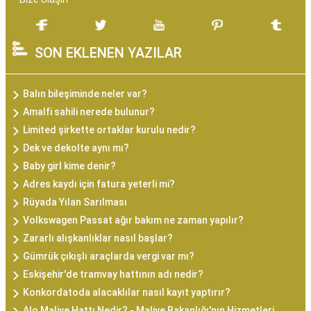
SON EKLENEN YAZILAR
Balın bileşiminde neler var?
Amalfi sahili nerede bulunur?
Limited şirkette ortaklar kurulu nedir?
Dek ve dekolte aynı mı?
Baby girl kime denir?
Adres kaydı için fatura yeterli mi?
Rüyada Yılan Sarılması
Volkswagen Passat ağır bakım ne zaman yapılır?
Zararlı alışkanlıklar nasıl başlar?
Gümrük çıkışlı araçlarda vergi var mı?
Eskişehir'de tramvay hattının adı nedir?
Konkordatoda alacaklılar nasıl kayıt yaptırır?
Alo Maliye Hattı Nedir? - Maliye Bakanlığı'nın Hizmetleri