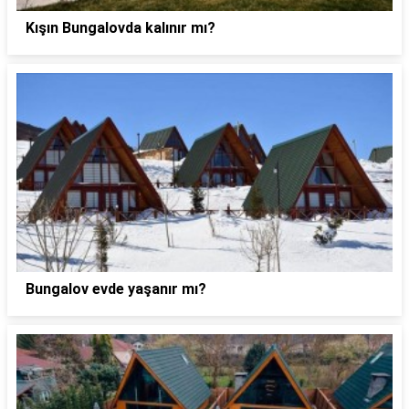
Kışın Bungalovda kalınır mı?
Bungalov evde yaşanır mı?