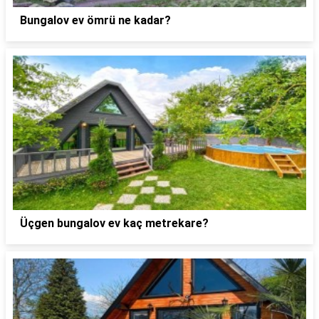
Bungalov ev ömrü ne kadar?
Üçgen bungalov ev kaç metrekare?